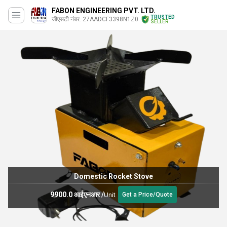
FABON ENGINEERING PVT. LTD.
TRUSTED
जीएसटी नंबर. 27AADCF3398N1Z0
SELLER
Domestic Rocket Stove
9900.0 आईएनआर
/
Unit
Get a Price/Quote