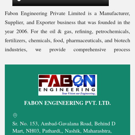
Fabon Engineering Private Limited is a Manufacturer,
Supplier, and Exporter business that was founded in the
year 2006. For the oil & gas, refining, petrochemicals,
fertilizers, chemicals, food, pharmaceuticals, and biotech
industries, we provide comprehensive process
machineries like Poultry Feed Grinder Machines, Pellet
Feed Making Machine, Animal Feed Mill Plant, and
more. These are made up of premium quality raw
materials, such as mild steel, iron cast, etc which are
procured from reliable vendors. The production is done
FABON ENGINEERING PVT. LTD.
in our manufacturing unit which is located in Nashik,
Maharashtra. Furthermore, we have an interdisciplinary
team, which works as quickly as possible to finish the
Sr. No. 153, Ambad-Gavalana Road, Behind D
work and deliver the products to customers. We have
Mart, NH03, Pathardi,, Nashik, Maharashtra,