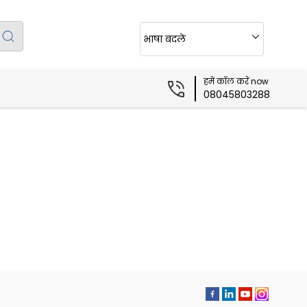
भाषा बदलें
हमें कॉल करें now
08045803288